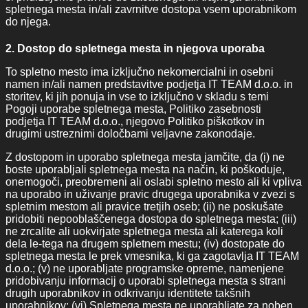
spletnega mesta in/ali zavrnitve dostopa vsem uporabnikom
do njega.
2. Dostop do spletnega mesta in njegova uporaba
To spletno mesto ima izključno nekomercialni in osebni
namen in/ali namen predstavitve podjetja IT TEAM d.o.o. in
storitev, ki jih ponuja in vse to izključno v skladu s temi
Pogoji uporabe spletnega mesta, Politiko zasebnosti
podjetja IT TEAM d.o.o., njegovo Politiko piškotkov in
drugimi ustreznimi določbami veljavne zakonodaje.
Z dostopom in uporabo spletnega mesta jamčite, da (i) ne
boste uporabljali spletnega mesta na način, ki poškoduje,
onemogoči, preobremeni ali oslabi spletno mesto ali ki vpliva
na uporabo in uživanje pravic drugega uporabnika v zvezi s
spletnim mestom ali pravice tretjih oseb; (ii) ne poskušate
pridobiti nepooblaščenega dostopa do spletnega mesta; (iii)
ne zrcalite ali uokvirjate spletnega mesta ali katerega koli
dela le-tega na drugem spletnem mestu; (iv) dostopate do
spletnega mesta le prek vmesnika, ki ga zagotavlja IT TEAM
d.o.o.; (v) ne uporabljate programske opreme, namenjene
pridobivanju informacij o uporabi spletnega mesta s strani
drugih uporabnikov in odkrivanju identitete takšnih
uporabnikov; (vi) Spletnega mesta ne uporabljate za noben