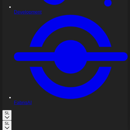
Development
FabriqAI
SL
SL