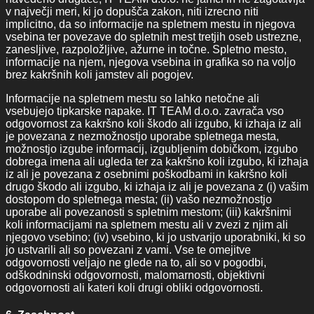
v največji meri, ki jo dopušča zakon, niti izrecno niti
implicitno, da so informacije na spletnem mestu in njegova
vsebina ter povezave do spletnih mest tretjih oseb ustrezne,
zanesljive, razpoložljive, ažurne in točne. Spletno mesto,
informacije na njem, njegova vsebina in grafika so na voljo
brez kakršnih koli jamstev ali pogojev.
Informacije na spletnem mestu so lahko netočne ali
vsebujejo tipkarske napake. IT TEAM d.o.o. zavrača vso
odgovornost za kakršno koli škodo ali izgubo, ki izhaja iz ali
je povezana z nezmožnostjo uporabe spletnega mesta,
možnostjo izgube informacij, izgubljenim dobičkom, izgubo
dobrega imena ali ugleda ter za kakršno koli izgubo, ki izhaja
iz ali je povezana z osebnimi poškodbami in kakršno koli
drugo škodo ali izgubo, ki izhaja iz ali je povezana z (i) vašim
dostopom do spletnega mesta; (ii) vašo nezmožnostjo
uporabe ali povezanosti s spletnim mestom; (iii) kakršnimi
koli informacijami na spletnem mestu ali v zvezi z njim ali
njegovo vsebino; (iv) vsebino, ki jo ustvarijo uporabniki, ki so
jo ustvarili ali so povezani z vami. Vse te omejitve
odgovornosti veljajo ne glede na to, ali so v pogodbi,
odškodninski odgovornosti, malomarnosti, objektivni
odgovornosti ali kateri koli drugi obliki odgovornosti.