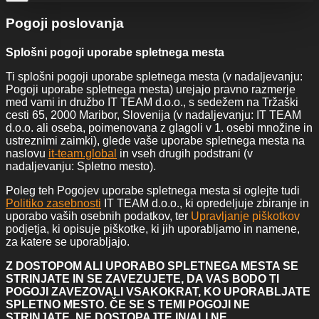
Pogoji poslovanja
Splošni pogoji uporabe spletnega mesta
Ti splošni pogoji uporabe spletnega mesta (v nadaljevanju:
Pogoji uporabe spletnega mesta) urejajo pravno razmerje
med vami in družbo IT TEAM d.o.o., s sedežem na Tržaški
cesti 65, 2000 Maribor, Slovenija (v nadaljevanju: IT TEAM
d.o.o. ali oseba, poimenovana z glagoli v 1. osebi množine in
ustreznimi zaimki), glede vaše uporabe spletnega mesta na
naslovu
it-team.global
in vseh drugih podstrani (v
nadaljevanju: Spletno mesto).
Poleg teh Pogojev uporabe spletnega mesta si oglejte tudi
Politiko zasebnosti
IT TEAM d.o.o., ki opredeljuje zbiranje in
uporabo vaših osebnih podatkov, ter
Upravljanje piškotkov
podjetja, ki opisuje piškotke, ki jih uporabljamo in namene,
za katere se uporabljajo.
Z DOSTOPOM ALI UPORABO SPLETNEGA MESTA SE
STRINJATE IN SE ZAVEZUJETE, DA VAS BODO TI
POGOJI ZAVEZOVALI VSAKOKRAT, KO UPORABLJATE
SPLETNO MESTO. ČE SE S TEMI POGOJI NE
STRINJATE, NE DOSTOPAJTE IN/ALI NE