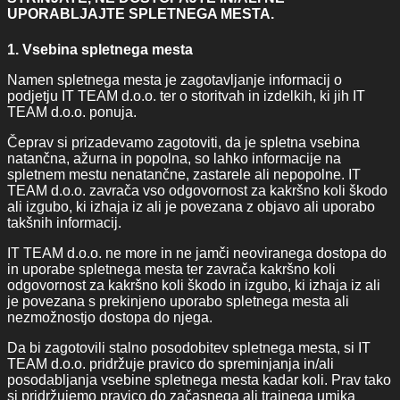
UPORABLJAJTE SPLETNEGA MESTA.
1. Vsebina spletnega mesta
Namen spletnega mesta je zagotavljanje informacij o
podjetju IT TEAM d.o.o. ter o storitvah in izdelkih, ki jih IT
TEAM d.o.o. ponuja.
Čeprav si prizadevamo zagotoviti, da je spletna vsebina
natančna, ažurna in popolna, so lahko informacije na
spletnem mestu nenatančne, zastarele ali nepopolne. IT
TEAM d.o.o. zavrača vso odgovornost za kakršno koli škodo
ali izgubo, ki izhaja iz ali je povezana z objavo ali uporabo
takšnih informacij.
IT TEAM d.o.o. ne more in ne jamči neoviranega dostopa do
in uporabe spletnega mesta ter zavrača kakršno koli
odgovornost za kakršno koli škodo in izgubo, ki izhaja iz ali
je povezana s prekinjeno uporabo spletnega mesta ali
nezmožnostjo dostopa do njega.
Da bi zagotovili stalno posodobitev spletnega mesta, si IT
TEAM d.o.o. pridržuje pravico do spreminjanja in/ali
posodabljanja vsebine spletnega mesta kadar koli. Prav tako
si pridržujemo pravico do začasnega ali trajnega umika