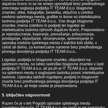
dajalcev licenc in se ne smejo uporabljati brez predhodnega
izrecnega soglasja podjetja IT TEAM d.o.o. blagovne
znamke, slike, fotografije, besedila, vključno s celotno
vsebino spletnega mesta, grafike in ikone so intelektualna
lastnina podjetja IT TEAM d.o.o.. Vse druge blagovne
znamke, imena izdelkov in podjetij ter logotipi so
intelektualna lastnina njihovih dajalcev licenc. Prepovedano
je reproduciranje, kopiranje, prenašanje, prikazovanje,
prodajanje, objavljanje, shranjevanje, spreminjanje in
uporaba vsebine spletnega mesta v kakršni koli obliki, v
celoti ali delno, za komercialne namene brez predhodnega
pisnega dovoljenja podjetja IT TEAM d.o.o..
Logotipi, podjetja in blagovne znamke, objavljeni na
spletnem mestu, so lahko lastniške blagovne znamke v lasti
podjetja IT TEAM d.o.o. ali pa jih je IT TEAM d.o.o. objavilo
na spletnem mestu s soglasjem lastnika pravic intelektualne
lastnine. Uporaba takšnih logotipov, podjetij in blagovnih
znamk brez predhodnega pisnega dovoljenja podjetja IT
TEAM d.o.o. ali tretje osebe je prepovedana.
5. Izključitev odgovornosti
Razen če je v teh Pogojih uporabe spletnega mesta
navedeno drugače, IT TEAM d.o.o. ne jamči in ne zagotavlja