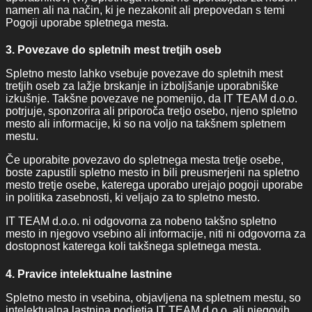
namen ali na način, ki je nezakonit ali prepovedan s temi
Pogoji uporabe spletnega mesta.
3. Povezave do spletnih mest tretjih oseb
Spletno mesto lahko vsebuje povezave do spletnih mest
tretjih oseb za lažje brskanje in izboljšanje uporabniške
izkušnje. Takšne povezave ne pomenijo, da IT TEAM d.o.o.
potrjuje, sponzorira ali priporoča tretjo osebo, njeno spletno
mesto ali informacije, ki so na voljo na takšnem spletnem
mestu.
Če uporabite povezavo do spletnega mesta tretje osebe,
boste zapustili spletno mesto in bili preusmerjeni na spletno
mesto tretje osebe, katerega uporabo urejajo pogoji uporabe
in politika zasebnosti, ki veljajo za to spletno mesto.
IT TEAM d.o.o. ni odgovorna za nobeno takšno spletno
mesto in njegovo vsebino ali informacije, niti ni odgovorna za
dostopnost katerega koli takšnega spletnega mesta.
4. Pravice intelektualne lastnine
Spletno mesto in vsebina, objavljena na spletnem mestu, so
intelektualna lastnina podjetja IT TEAM d.o.o. ali njegovih