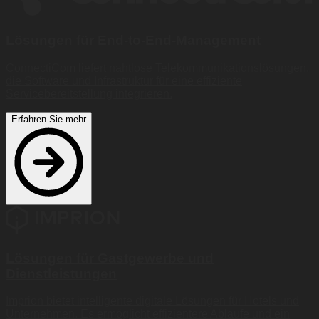
Lösungen für End-to-End-Management
ConnectiCom liefert nahtlose Telekommunikationslösungen,
die Software und Infrastruktur für eine effiziente
Servicebereitstellung integrieren.
Erfahren Sie mehr
Lösungen für Gastgewerbe und
Dienstleistungen
Imprion bietet intelligente digitale Lösungen für Hotels und
Unternehmen. Es ermöglicht effizientere Abläufe und ein