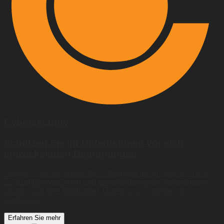
Cybersecurity
Schützen Sie Ihr Unternehmen vor sich
entwickelnden Bedrohungen
Steigern Sie die Widerstandsfähigkeit mit proaktiven Tests,
Echtzeitüberwachung und expertenbasierter Verteidigung –
sichern Sie Ihre Mitarbeiter, Daten und Systeme mit
Vertrauen.
Erfahren Sie mehr