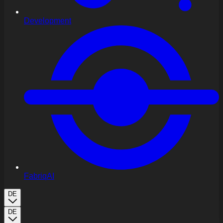
Development
FabriqAI
DE
DE